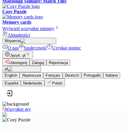
Mahjongg Solitaire: Match Tiles
Cozy Puzzle
Memory cards
Wyświetl wszystkie minigry
Aktualności
Wsparcie
O nas
Społeczność
Uzyskaj pomoc
Język
:
pl
Udostępnij
Zaloguj
Rejestracja
pl
English
Українська
Français
Deutsch
Português
Italiano
Español
Nederlands
Polski
Wszystkie gry