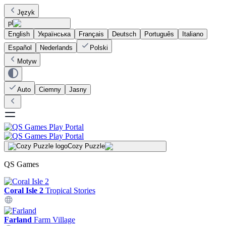
Język
pl
English
Українська
Français
Deutsch
Português
Italiano
Español
Nederlands
Polski
Motyw
Auto
Ciemny
Jasny
Cozy Puzzle
QS Games
Coral Isle 2
Tropical Stories
Farland
Farm Village