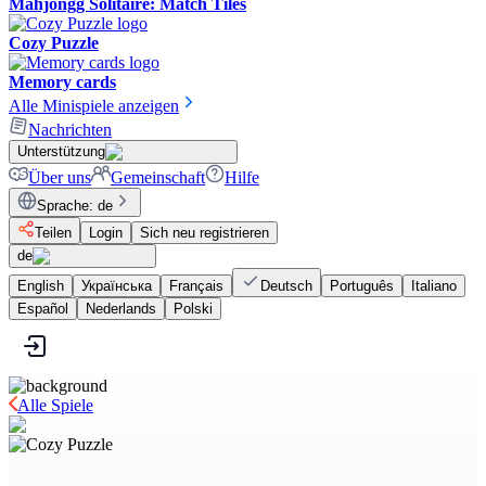
Mahjongg Solitaire: Match Tiles
Cozy Puzzle
Memory cards
Alle Minispiele anzeigen
Nachrichten
Unterstützung
Über uns
Gemeinschaft
Hilfe
Sprache
:
de
Teilen
Login
Sich neu registrieren
de
English
Українська
Français
Deutsch
Português
Italiano
Español
Nederlands
Polski
Alle Spiele