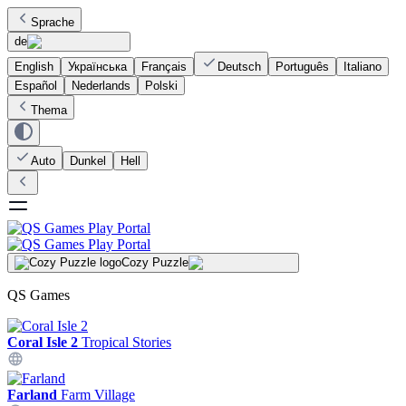
Sprache
de
English
Українська
Français
Deutsch
Português
Italiano
Español
Nederlands
Polski
Thema
Auto
Dunkel
Hell
Cozy Puzzle
QS Games
Coral Isle 2
Tropical Stories
Farland
Farm Village