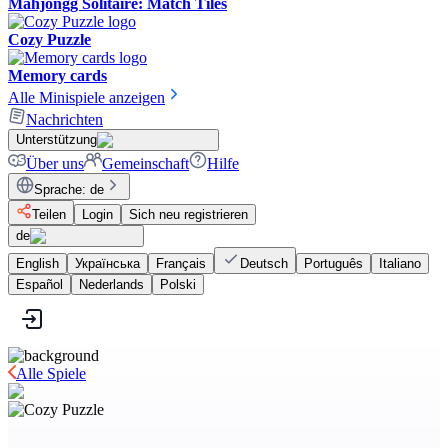
Mahjongg Solitaire: Match Tiles
Cozy Puzzle
Memory cards
Alle Minispiele anzeigen
Nachrichten
Unterstützung
Über uns
Gemeinschaft
Hilfe
Sprache
:
de
Teilen
Login
Sich neu registrieren
de
English
Українська
Français
Deutsch
Português
Italiano
Español
Nederlands
Polski
Alle Spiele