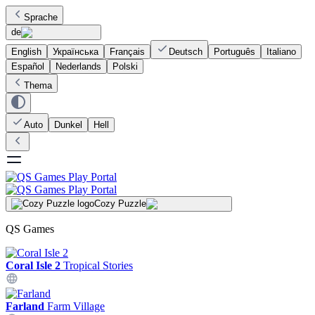
Sprache
de
English
Українська
Français
Deutsch
Português
Italiano
Español
Nederlands
Polski
Thema
Auto
Dunkel
Hell
Cozy Puzzle
QS Games
Coral Isle 2
Tropical Stories
Farland
Farm Village