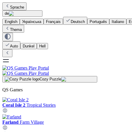
Sprache
de
English
Українська
Français
Deutsch
Português
Italiano
E
Thema
Auto
Dunkel
Hell
Cozy Puzzle
QS Games
Coral Isle 2
Tropical Stories
Farland
Farm Village