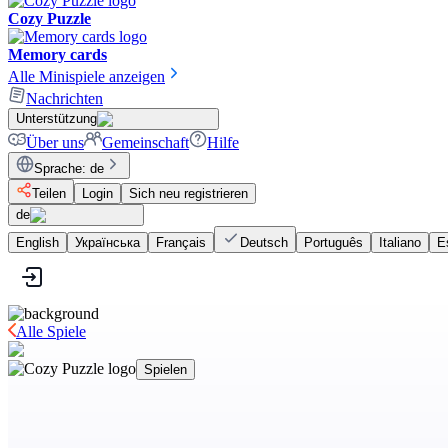
Cozy Puzzle
Memory cards
Alle Minispiele anzeigen
Nachrichten
Unterstützung
Über uns
Gemeinschaft
Hilfe
Sprache
:
de
Teilen
Login
Sich neu registrieren
de
English
Українська
Français
Deutsch
Português
Italiano
E
Alle Spiele
Spielen