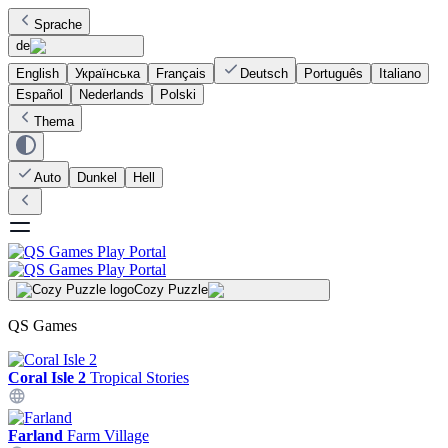
Sprache
de
English
Українська
Français
Deutsch
Português
Italiano
Español
Nederlands
Polski
Thema
Auto
Dunkel
Hell
Cozy Puzzle
QS Games
Coral Isle 2
Tropical Stories
Farland
Farm Village