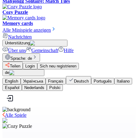
Mahjongg Solitaire: Match Tiles
Cozy Puzzle
Memory cards
Alle Minispiele anzeigen
Nachrichten
Unterstützung
Über uns
Gemeinschaft
Hilfe
Sprache
:
de
Teilen
Login
Sich neu registrieren
de
English
Українська
Français
Deutsch
Português
Italiano
Español
Nederlands
Polski
Alle Spiele