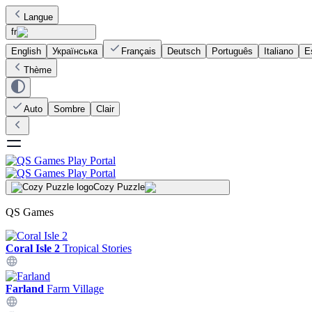
Langue
fr
English
Українська
Français
Deutsch
Português
Italiano
E
Thème
Auto
Sombre
Clair
Cozy Puzzle
QS Games
Coral Isle 2
Tropical Stories
Farland
Farm Village