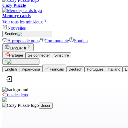
Cozy Puzzle
Memory cards
Voir tous les mini-jeux
Nouvelles
Soutien
À propos de nous
Communauté
Soutien
Langue
:
fr
Partager
Se connecter
Sinscrire
fr
English
Українська
Français
Deutsch
Português
Italiano
E
Tous les jeux
Jouer