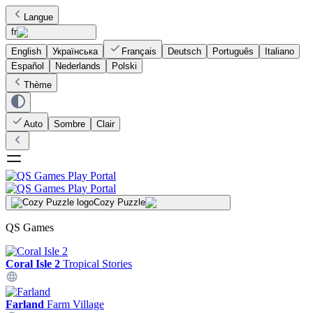
Langue
fr
English
Українська
Français
Deutsch
Português
Italiano
Español
Nederlands
Polski
Thème
Auto
Sombre
Clair
Cozy Puzzle
QS Games
Coral Isle 2
Tropical Stories
Farland
Farm Village