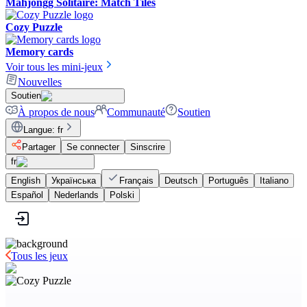
Mahjongg Solitaire: Match Tiles
Cozy Puzzle
Memory cards
Voir tous les mini-jeux
Nouvelles
Soutien
À propos de nous
Communauté
Soutien
Langue
:
fr
Partager
Se connecter
Sinscrire
fr
English
Українська
Français
Deutsch
Português
Italiano
Español
Nederlands
Polski
Tous les jeux