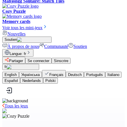
Mahjongg Solitaire: Match Tiles
Cozy Puzzle
Memory cards
Voir tous les mini-jeux
Nouvelles
Soutien
À propos de nous
Communauté
Soutien
Langue
:
fr
Partager
Se connecter
Sinscrire
fr
English
Українська
Français
Deutsch
Português
Italiano
Español
Nederlands
Polski
Tous les jeux