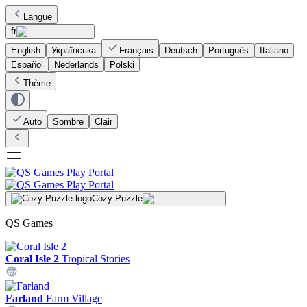
Langue
fr
English
Українська
Français
Deutsch
Português
Italiano
Español
Nederlands
Polski
Thème
Auto
Sombre
Clair
Cozy Puzzle
QS Games
Coral Isle 2
Tropical Stories
Farland
Farm Village