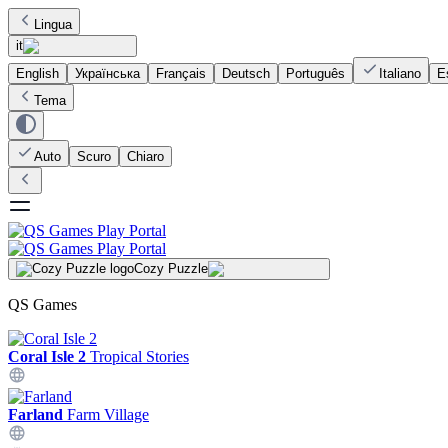
Lingua
it
English
Українська
Français
Deutsch
Português
Italiano
E
Tema
Auto
Scuro
Chiaro
Cozy Puzzle
QS Games
Coral Isle 2
Tropical Stories
Farland
Farm Village