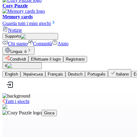
Cozy Puzzle
Memory cards
Guarda tutti i mini giochi
Notizie
Supporto
Chi siamo
Comunità
Aiuto
Lingua
:
it
Condividi
Effettuare il login
Registrarsi
it
English
Українська
Français
Deutsch
Português
Italiano
E
Tutti i giochi
Gioca