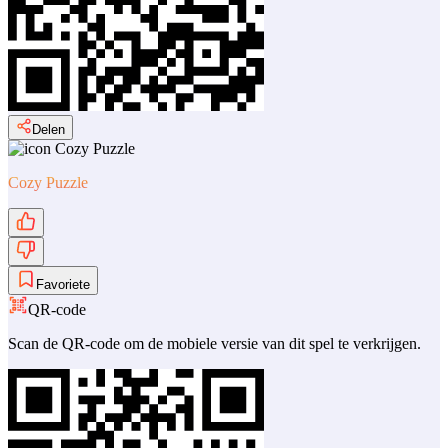
Delen
Cozy Puzzle
Favoriete
QR-code
Scan de QR-code om de mobiele versie van dit spel te verkrijgen.