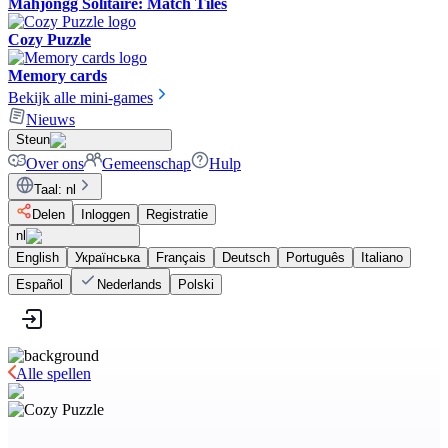
Mahjongg Solitaire: Match Tiles
Cozy Puzzle
Memory cards
Bekijk alle mini-games
Nieuws
Steun
Over ons
Gemeenschap
Hulp
Taal
:
nl
Delen
Inloggen
Registratie
nl
English
Українська
Français
Deutsch
Português
Italiano
Español
Nederlands
Polski
Alle spellen