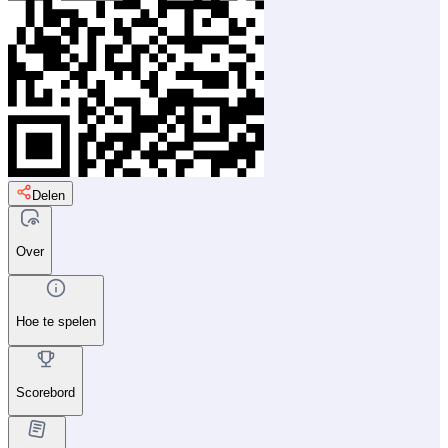
Delen
Over
Hoe te spelen
Scorebord