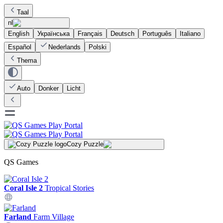
Taal
nl
English
Українська
Français
Deutsch
Português
Italiano
Español
Nederlands
Polski
Thema
Auto
Donker
Licht
Cozy Puzzle
QS Games
Coral Isle 2
Tropical Stories
Farland
Farm Village