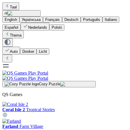
Taal
nl
English
Українська
Français
Deutsch
Português
Italiano
Español
Nederlands
Polski
Thema
Auto
Donker
Licht
Cozy Puzzle
QS Games
Coral Isle 2
Tropical Stories
Farland
Farm Village