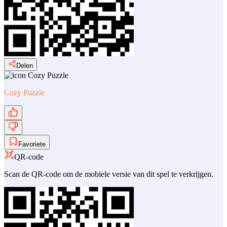
Delen
Cozy Puzzle
Favoriete
QR-code
Scan de QR-code om de mobiele versie van dit spel te verkrijgen.