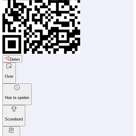
Delen
Over
Hoe te spelen
Scorebord