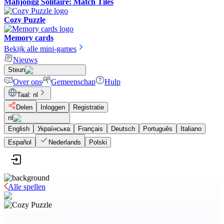
Mahjongg Solitaire: Match Tiles
Cozy Puzzle
Memory cards
Bekijk alle mini-games
Nieuws
Steun
Over ons
Gemeenschap
Hulp
Taal
:
nl
Delen
Inloggen
Registratie
nl
English
Українська
Français
Deutsch
Português
Italiano
Español
Nederlands
Polski
Alle spellen