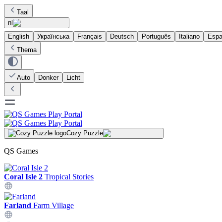
Taal
nl
English
Українська
Français
Deutsch
Português
Italiano
Espa
Thema
Auto
Donker
Licht
Cozy Puzzle
QS Games
Coral Isle 2
Tropical Stories
Farland
Farm Village