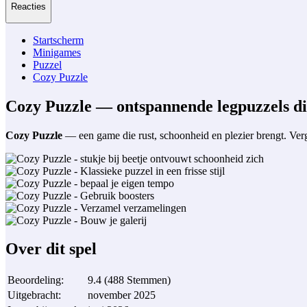
Reacties
Startscherm
Minigames
Puzzel
Cozy Puzzle
Cozy Puzzle — ontspannende legpuzzels die 
Cozy Puzzle
— een game die rust, schoonheid en plezier brengt. Vergee
Over dit spel
Beoordeling
:
9.4
(
488
Stemmen
)
Uitgebracht
:
november 2025