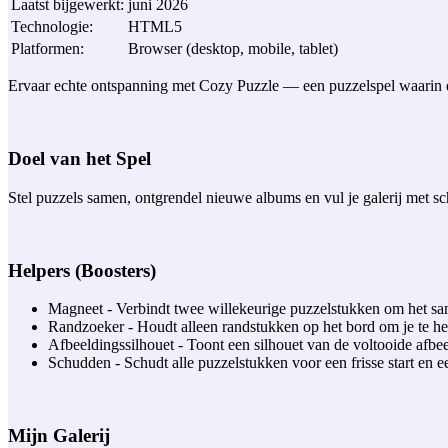
Laatst bijgewerkt
:
juni 2026
Technologie
:
HTML5
Platformen
:
Browser (desktop, mobile, tablet)
Ervaar echte ontspanning met Cozy Puzzle — een puzzelspel waarin elk
Doel van het Spel
Stel puzzels samen, ontgrendel nieuwe albums en vul je galerij met sch
Helpers (Boosters)
Magneet - Verbindt twee willekeurige puzzelstukken om het sam
Randzoeker - Houdt alleen randstukken op het bord om je te h
Afbeeldingssilhouet - Toont een silhouet van de voltooide afbee
Schudden - Schudt alle puzzelstukken voor een frisse start en e
Mijn Galerij