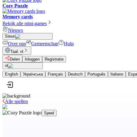
Cozy Puzzle
Memory cards
Bekijk alle mini-games
Nieuws
Steun
Over ons
Gemeenschap
Hulp
Taal
:
nl
Delen
Inloggen
Registratie
nl
English
Українська
Français
Deutsch
Português
Italiano
Espa
Alle spellen
Speel