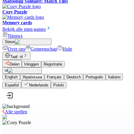
Mahjongg Solitaire: Match Tiles
Cozy Puzzle
Memory cards
Bekijk alle mini-games
Nieuws
Steun
Over ons
Gemeenschap
Hulp
Taal
:
nl
Delen
Inloggen
Registratie
nl
English
Українська
Français
Deutsch
Português
Italiano
Español
Nederlands
Polski
Alle spellen