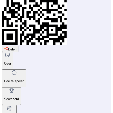
Delen
Over
Hoe te spelen
Scorebord