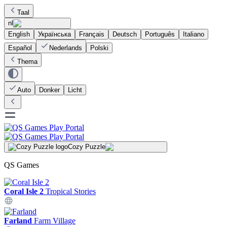
Taal
nl
English
Українська
Français
Deutsch
Português
Italiano
Español
Nederlands
Polski
Thema
Auto
Donker
Licht
Cozy Puzzle
QS Games
Coral Isle 2
Tropical Stories
Farland
Farm Village