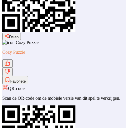
Delen
Cozy Puzzle
Favoriete
QR-code
Scan de QR-code om de mobiele versie van dit spel te verkrijgen.