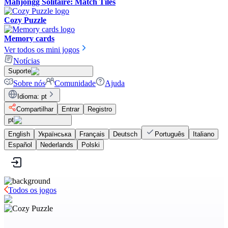
Mahjongg Solitaire: Match Tiles
Cozy Puzzle
Memory cards
Ver todos os mini jogos
Notícias
Suporte
Sobre nós
Comunidade
Ajuda
Idioma
:
pt
Compartilhar
Entrar
Registro
pt
English
Українська
Français
Deutsch
Português
Italiano
Español
Nederlands
Polski
Todos os jogos