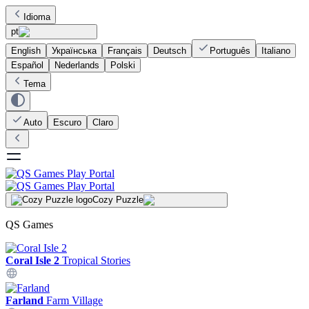
Idioma
pt
English
Українська
Français
Deutsch
Português
Italiano
Español
Nederlands
Polski
Tema
Auto
Escuro
Claro
Cozy Puzzle
QS Games
Coral Isle 2
Tropical Stories
Farland
Farm Village