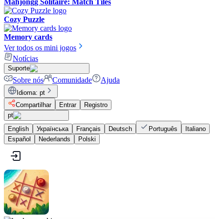
Mahjongg Solitaire: Match Tiles
Cozy Puzzle
Memory cards
Ver todos os mini jogos
Notícias
Suporte
Sobre nós
Comunidade
Ajuda
Idioma
:
pt
Compartilhar
Entrar
Registro
pt
English
Українська
Français
Deutsch
Português
Italiano
Español
Nederlands
Polski