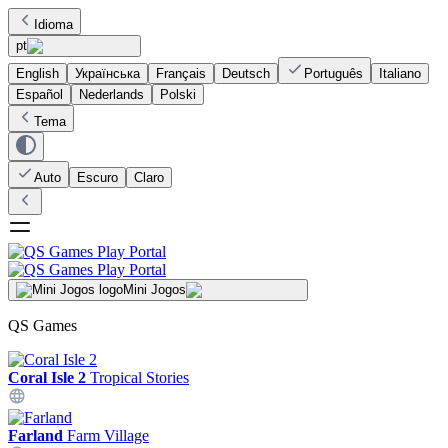
Idioma
pt
English
Українська
Français
Deutsch
Português
Italiano
Español
Nederlands
Polski
Tema
Auto
Escuro
Claro
Mini Jogos
QS Games
Coral Isle 2
Tropical Stories
Farland
Farm Village