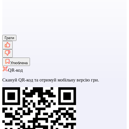
Грати
Улюблена
QR-код
Скануй QR-код та отримуй мобільну версію гри.