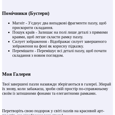
Помічники (Бустери)
Магніт - З’єднує два випадкові фрагменти пазлу, щоб
прискорити складання.
Пошук країв - Залишає на полі лише деталі з прямими
краями, щоб легше скласти рамку пазлу.
Силует зображення - Відображає силует завершеного
зображення на фоні як корисну підказку.
Перемішати - Перемішує всі деталі пазлу, щоб почати
складання з новим поглядом.
Моя Галерея
Твої завершені пазли назавжди зберігаються в галереї. Збирай
їх знову, коли забажаєш, зроби свій простір по-справжньому
своїм із затишними фонами та елегантними рамками.
Перетворіть свою подорож у світі пазлів на красивий арт-