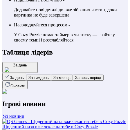
Додавайте нові деталі до вже зібраних частин, доки
картинка не буде завершена.
Насолоджуйтеся процесом -
У Cozy Puzzle немає таймерів чи тиску — грайте у
своєму темпі і розслабляйтеся.
Таблиця лідерів
За день
За день
За тиждень
За місяць
За весь період
Оновити
Ігрові новини
Усі новини
Щоденний пазл вже чекає на тебе в Cozy Puzzle