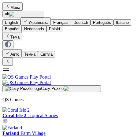
Мова
uk
English
Українська
Français
Deutsch
Português
Italiano
Español
Nederlands
Polski
Тема
Авто
Темна
Світла
Cozy Puzzle
QS Games
Coral Isle 2
Tropical Stories
Farland
Farm Village