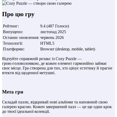
Про цю гру
Рейтинг
:
9.4
(
487
Голоси
)
Випущено
:
листопад 2025
Останнє оновлення
:
червень 2026
Технології
:
HTML5
Платформи
:
Browser (desktop, mobile, tablet)
Відчуйте справжній релакс із Cozy Puzzle —
грою‑головоломкою, де кожен елемент гармонійно займає
своє місце. Гра створена для тих, хто цінує естетику й прагне
втекти від щоденної метушні.
Мета гри
Складай пазли, відкривай нові альбоми та наповнюй свою
галерею красою. Кожен завершений пазл — це ще один крок
до твоєї ідеальної колекції.