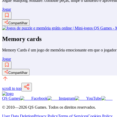
Jogue Mahjong Solitaire: combine peças, limpe o tabuleiro e aproveit
Jogar
Compartilhar
Memory cards
Memory Cards é um jogo de memória emocionante em que o jogador pre
Jogar
Compartilhar
scroll to top
QS Games
Facebook
Instagram
YouTube
© 2010—
2026
QS Games.
Todos os direitos reservados.
User Data Deletion
Privacy Policy
Terms of Services
Cookies Policy