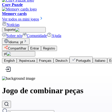
Cozy Puzzle
Memory cards
Ver todos os mini jogos
Notícias
Suporte
Sobre nós
Comunidade
Ajuda
Idioma
:
pt
Compartilhar
Entrar
Registro
pt
English
Українська
Français
Deutsch
Português
Italiano
E
Jogo de combinar peças