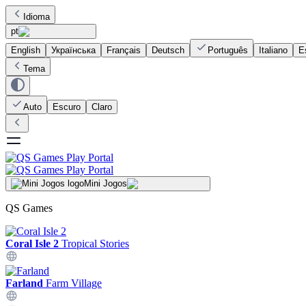
Idioma
pt
English
Українська
Français
Deutsch
Português
Italiano
E
Tema
Auto
Escuro
Claro
Mini Jogos
QS Games
Coral Isle 2
Tropical Stories
Farland
Farm Village