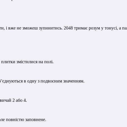
, і вже не зможеш зупинитись. 2048 тримає розум у тонусі, а пал
 плитки змістилися на полі.
б’єднуються в одну з подвоєним значенням.
вичай 2 або 4.
оле повністю заповнене.