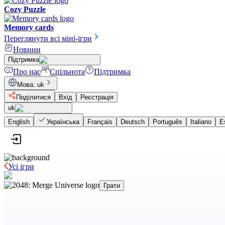
Cozy Puzzle
Memory cards
Переглянути всі міні-ігри
Новини
Підтримка
Про нас
Спільнота
Підтримка
Мова
:
uk
Поділитися
Вхід
Реєстрація
uk
English
Українська
Français
Deutsch
Português
Italiano
E
Усі ігри
Грати