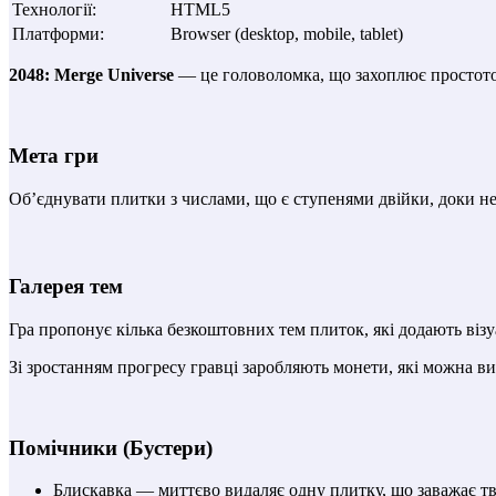
Технології
:
HTML5
Платформи
:
Browser (desktop, mobile, tablet)
2048: Merge Universe
— це головоломка, що захоплює простото
Мета гри
Об’єднувати плитки з числами, що є ступенями двійки, доки не 
Галерея тем
Гра пропонує кілька безкоштовних тем плиток, які додають візу
Зі зростанням прогресу гравці заробляють монети, які можна в
Помічники (Бустери)
Блискавка — миттєво видаляє одну плитку, що заважає тво