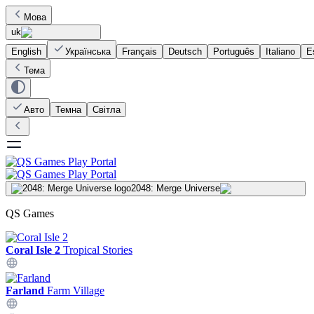
Мова
uk
English
Українська
Français
Deutsch
Português
Italiano
E
Тема
Авто
Темна
Світла
2048: Merge Universe
QS Games
Coral Isle 2
Tropical Stories
Farland
Farm Village